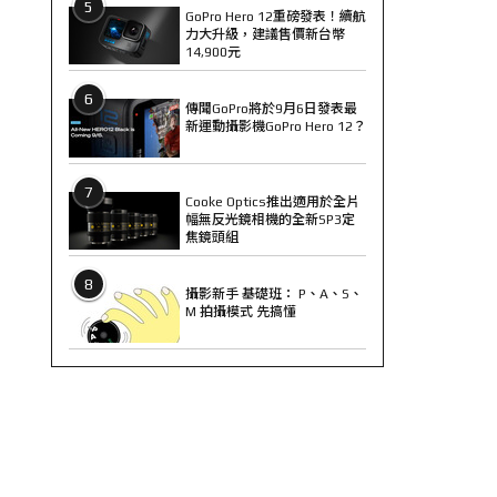
5
GoPro Hero 12重磅發表！續航
力大升級，建議售價新台幣
14,900元
6
傳聞GoPro將於9月6日發表最
新運動攝影機GoPro Hero 12？
7
Cooke Optics推出適用於全片
幅無反光鏡相機的全新SP3定
焦鏡頭組
8
攝影新手 基礎班： P、A、S、
M 拍攝模式 先搞懂