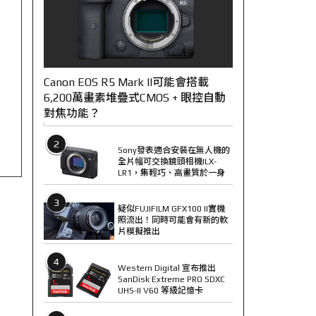
Canon EOS R5 Mark II可能會搭載
6,200萬畫素堆疊式CMOS + 眼控自動
對焦功能？
2
Sony發表適合安裝在無人機的
全片幅可交換鏡頭相機ILX-
LR1，集輕巧、高畫質於一身
3
疑似FUJIFILM GFX100 II實機
照流出！同時可能會有新的軟
片模擬推出
4
Western Digital 宣布推出
SanDisk Extreme PRO SDXC
UHS-II V60 等級記憶卡