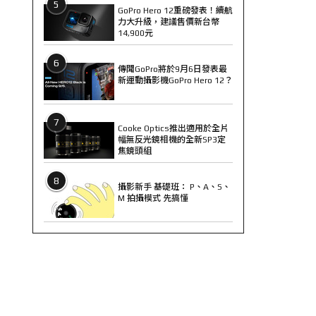
5
GoPro Hero 12重磅發表！續航
力大升級，建議售價新台幣
14,900元
6
傳聞GoPro將於9月6日發表最
新運動攝影機GoPro Hero 12？
7
Cooke Optics推出適用於全片
幅無反光鏡相機的全新SP3定
焦鏡頭組
8
攝影新手 基礎班： P、A、S、
M 拍攝模式 先搞懂