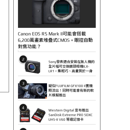
Canon EOS R5 Mark II可能會搭載
6,200萬畫素堆疊式CMOS + 眼控自動
對焦功能？
2
Sony發表適合安裝在無人機的
全片幅可交換鏡頭相機ILX-
LR1，集輕巧、高畫質於一身
3
疑似FUJIFILM GFX100 II實機
照流出！同時可能會有新的軟
片模擬推出
4
Western Digital 宣布推出
SanDisk Extreme PRO SDXC
UHS-II V60 等級記憶卡