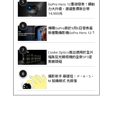
5
GoPro Hero 12重磅發表！續航
力大升級，建議售價新台幣
14,900元
6
傳聞GoPro將於9月6日發表最
新運動攝影機GoPro Hero 12？
7
Cooke Optics推出適用於全片
幅無反光鏡相機的全新SP3定
焦鏡頭組
8
攝影新手 基礎班： P、A、S、
M 拍攝模式 先搞懂