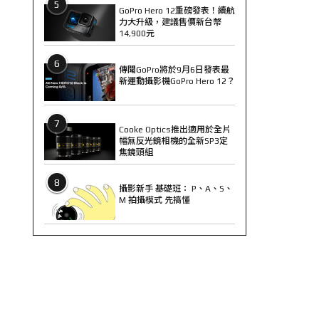
5
GoPro Hero 12重磅發表！續航
力大升級，建議售價新台幣
14,900元
6
傳聞GoPro將於9月6日發表最
新運動攝影機GoPro Hero 12？
7
Cooke Optics推出適用於全片
幅無反光鏡相機的全新SP3定
焦鏡頭組
8
攝影新手 基礎班： P、A、S、
M 拍攝模式 先搞懂