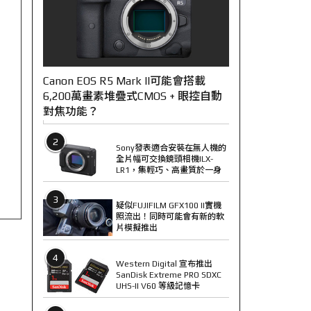
Canon EOS R5 Mark II可能會搭載
6,200萬畫素堆疊式CMOS + 眼控自動
對焦功能？
2
Sony發表適合安裝在無人機的
全片幅可交換鏡頭相機ILX-
LR1，集輕巧、高畫質於一身
3
疑似FUJIFILM GFX100 II實機
照流出！同時可能會有新的軟
片模擬推出
4
Western Digital 宣布推出
SanDisk Extreme PRO SDXC
UHS-II V60 等級記憶卡