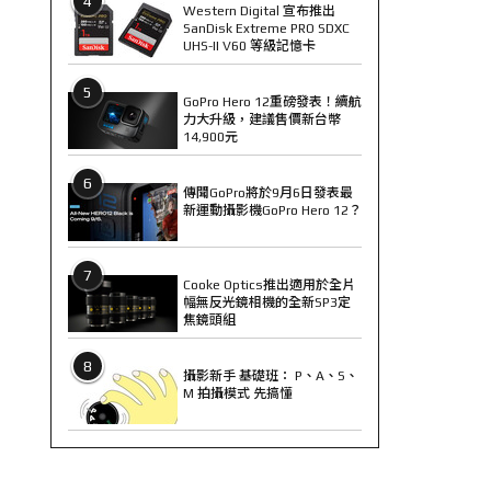
4
Western Digital 宣布推出
SanDisk Extreme PRO SDXC
UHS-II V60 等級記憶卡
5
GoPro Hero 12重磅發表！續航
力大升級，建議售價新台幣
14,900元
6
傳聞GoPro將於9月6日發表最
新運動攝影機GoPro Hero 12？
7
Cooke Optics推出適用於全片
幅無反光鏡相機的全新SP3定
焦鏡頭組
8
攝影新手 基礎班： P、A、S、
M 拍攝模式 先搞懂