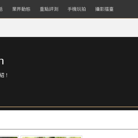
活
業界動態
重點評測
手機玩拍
攝影擂臺
h
紹！