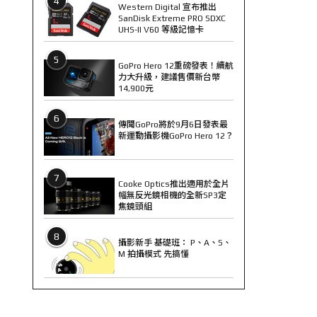
4
Western Digital 宣布推出
SanDisk Extreme PRO SDXC
UHS-II V60 等級記憶卡
5
GoPro Hero 12重磅發表！續航
力大升級，建議售價新台幣
14,900元
6
傳聞GoPro將於9月6日發表最
新運動攝影機GoPro Hero 12？
7
Cooke Optics推出適用於全片
幅無反光鏡相機的全新SP3定
焦鏡頭組
8
攝影新手 基礎班： P、A、S、
M 拍攝模式 先搞懂