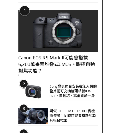
1
Canon EOS R5 Mark II可能會搭載
6,200萬畫素堆疊式CMOS + 眼控自動
對焦功能？
2
Sony發表適合安裝在無人機的
全片幅可交換鏡頭相機ILX-
LR1，集輕巧、高畫質於一身
3
疑似FUJIFILM GFX100 II實機
照流出！同時可能會有新的軟
片模擬推出