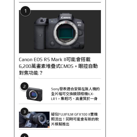
1
Canon EOS R5 Mark II可能會搭載
6,200萬畫素堆疊式CMOS + 眼控自動
對焦功能？
2
Sony發表適合安裝在無人機的
全片幅可交換鏡頭相機ILX-
LR1，集輕巧、高畫質於一身
3
疑似FUJIFILM GFX100 II實機
照流出！同時可能會有新的軟
片模擬推出