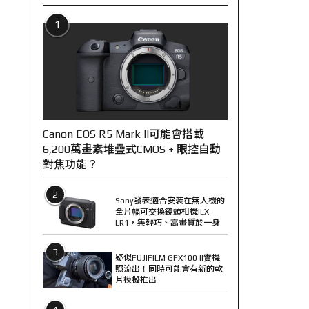
1
Canon EOS R5 Mark II可能會搭載
6,200萬畫素堆疊式CMOS + 眼控自動
對焦功能？
2
Sony發表適合安裝在無人機的
全片幅可交換鏡頭相機ILX-
LR1，集輕巧、高畫質於一身
3
疑似FUJIFILM GFX100 II實機
照流出！同時可能會有新的軟
片模擬推出