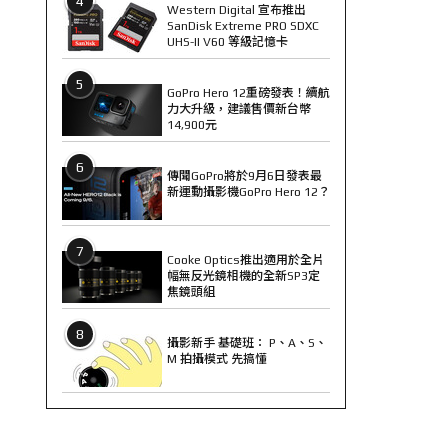
4
Western Digital 宣布推出
SanDisk Extreme PRO SDXC
UHS-II V60 等級記憶卡
5
GoPro Hero 12重磅發表！續航
力大升級，建議售價新台幣
14,900元
6
傳聞GoPro將於9月6日發表最
新運動攝影機GoPro Hero 12？
7
Cooke Optics推出適用於全片
幅無反光鏡相機的全新SP3定
焦鏡頭組
8
攝影新手 基礎班： P、A、S、
M 拍攝模式 先搞懂