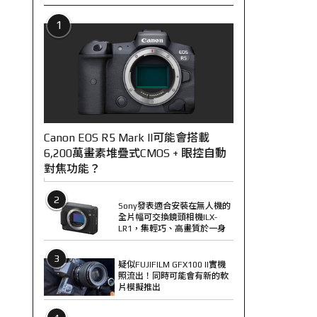
1
Canon EOS R5 Mark II可能會搭載
6,200萬畫素堆疊式CMOS + 眼控自動
對焦功能？
2
Sony發表適合安裝在無人機的
全片幅可交換鏡頭相機ILX-
LR1，集輕巧、高畫質於一身
3
疑似FUJIFILM GFX100 II實機
照流出！同時可能會有新的軟
片模擬推出