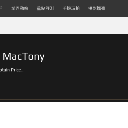
活
業界動態
重點評測
手機玩拍
攝影擂臺
" MacTony
ain Price...