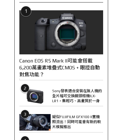
1
Canon EOS R5 Mark II可能會搭載
6,200萬畫素堆疊式CMOS + 眼控自動
對焦功能？
2
Sony發表適合安裝在無人機的
全片幅可交換鏡頭相機ILX-
LR1，集輕巧、高畫質於一身
3
疑似FUJIFILM GFX100 II實機
照流出！同時可能會有新的軟
片模擬推出