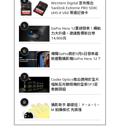
4
Western Digital 宣布推出
SanDisk Extreme PRO SDXC
UHS-II V60 等級記憶卡
5
GoPro Hero 12重磅發表！續航
力大升級，建議售價新台幣
14,900元
6
傳聞GoPro將於9月6日發表最
新運動攝影機GoPro Hero 12？
7
Cooke Optics推出適用於全片
幅無反光鏡相機的全新SP3定
焦鏡頭組
8
攝影新手 基礎班： P、A、S、
M 拍攝模式 先搞懂