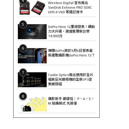
4
Western Digital 宣布推出
SanDisk Extreme PRO SDXC
UHS-II V60 等級記憶卡
5
GoPro Hero 12重磅發表！續航
力大升級，建議售價新台幣
14,900元
6
傳聞GoPro將於9月6日發表最
新運動攝影機GoPro Hero 12？
7
Cooke Optics推出適用於全片
幅無反光鏡相機的全新SP3定
焦鏡頭組
8
攝影新手 基礎班： P、A、S、
M 拍攝模式 先搞懂