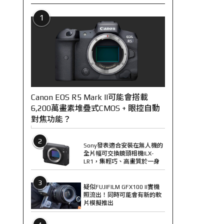
1
Canon EOS R5 Mark II可能會搭載
6,200萬畫素堆疊式CMOS + 眼控自動
對焦功能？
2
Sony發表適合安裝在無人機的
全片幅可交換鏡頭相機ILX-
LR1，集輕巧、高畫質於一身
3
疑似FUJIFILM GFX100 II實機
照流出！同時可能會有新的軟
片模擬推出