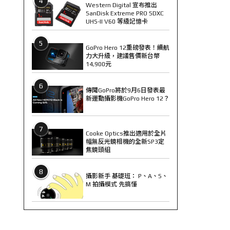
4
Western Digital 宣布推出
SanDisk Extreme PRO SDXC
UHS-II V60 等級記憶卡
5
GoPro Hero 12重磅發表！續航
力大升級，建議售價新台幣
14,900元
6
傳聞GoPro將於9月6日發表最
新運動攝影機GoPro Hero 12？
7
Cooke Optics推出適用於全片
幅無反光鏡相機的全新SP3定
焦鏡頭組
8
攝影新手 基礎班： P、A、S、
M 拍攝模式 先搞懂