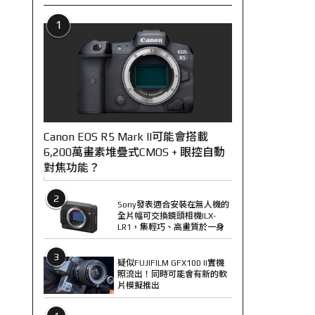
1
Canon EOS R5 Mark II可能會搭載
6,200萬畫素堆疊式CMOS + 眼控自動
對焦功能？
2
Sony發表適合安裝在無人機的
全片幅可交換鏡頭相機ILX-
LR1，集輕巧、高畫質於一身
3
疑似FUJIFILM GFX100 II實機
照流出！同時可能會有新的軟
片模擬推出