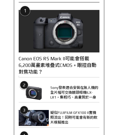
1
Canon EOS R5 Mark II可能會搭載
6,200萬畫素堆疊式CMOS + 眼控自動
對焦功能？
2
Sony發表適合安裝在無人機的
全片幅可交換鏡頭相機ILX-
LR1，集輕巧、高畫質於一身
3
疑似FUJIFILM GFX100 II實機
照流出！同時可能會有新的軟
片模擬推出