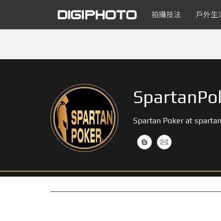
拍攝技法
戶外生
SpartanPo
Spartan Poker at spartan-