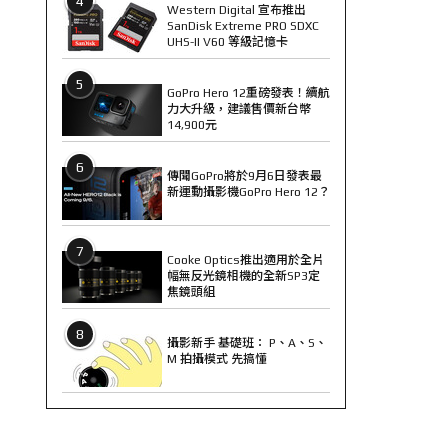
4
Western Digital 宣布推出
SanDisk Extreme PRO SDXC
UHS-II V60 等級記憶卡
5
GoPro Hero 12重磅發表！續航
力大升級，建議售價新台幣
14,900元
6
傳聞GoPro將於9月6日發表最
新運動攝影機GoPro Hero 12？
7
Cooke Optics推出適用於全片
幅無反光鏡相機的全新SP3定
焦鏡頭組
8
攝影新手 基礎班： P、A、S、
M 拍攝模式 先搞懂