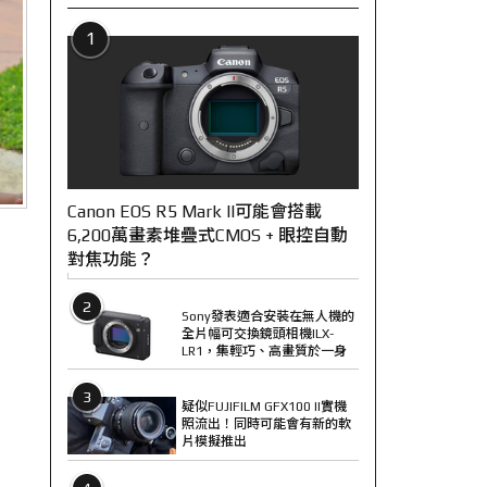
1
Canon EOS R5 Mark II可能會搭載
6,200萬畫素堆疊式CMOS + 眼控自動
對焦功能？
2
Sony發表適合安裝在無人機的
全片幅可交換鏡頭相機ILX-
LR1，集輕巧、高畫質於一身
3
疑似FUJIFILM GFX100 II實機
照流出！同時可能會有新的軟
片模擬推出