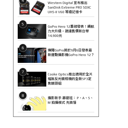
4
Western Digital 宣布推出
SanDisk Extreme PRO SDXC
UHS-II V60 等級記憶卡
5
GoPro Hero 12重磅發表！續航
力大升級，建議售價新台幣
14,900元
6
傳聞GoPro將於9月6日發表最
新運動攝影機GoPro Hero 12？
7
Cooke Optics推出適用於全片
幅無反光鏡相機的全新SP3定
焦鏡頭組
8
攝影新手 基礎班： P、A、S、
M 拍攝模式 先搞懂