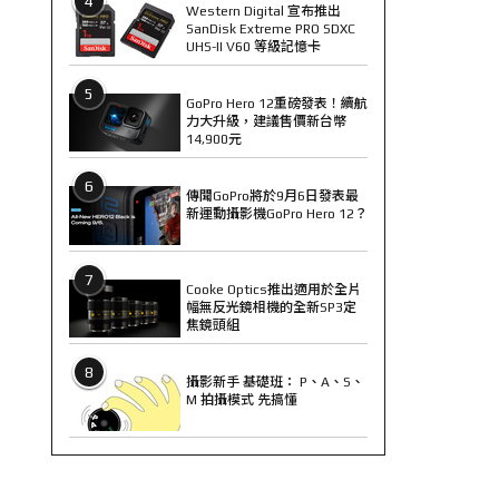
4
Western Digital 宣布推出
SanDisk Extreme PRO SDXC
UHS-II V60 等級記憶卡
5
GoPro Hero 12重磅發表！續航
力大升級，建議售價新台幣
14,900元
6
傳聞GoPro將於9月6日發表最
新運動攝影機GoPro Hero 12？
7
Cooke Optics推出適用於全片
幅無反光鏡相機的全新SP3定
焦鏡頭組
8
攝影新手 基礎班： P、A、S、
M 拍攝模式 先搞懂