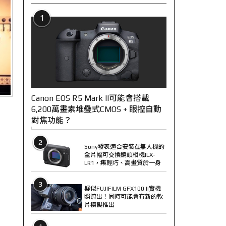
1
Canon EOS R5 Mark II可能會搭載
6,200萬畫素堆疊式CMOS + 眼控自動
對焦功能？
2
Sony發表適合安裝在無人機的
全片幅可交換鏡頭相機ILX-
LR1，集輕巧、高畫質於一身
3
疑似FUJIFILM GFX100 II實機
照流出！同時可能會有新的軟
片模擬推出