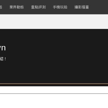
活
業界動態
重點評測
手機玩拍
攝影擂臺
vn
紹！