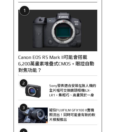
1
Canon EOS R5 Mark II可能會搭載
6,200萬畫素堆疊式CMOS + 眼控自動
對焦功能？
2
Sony發表適合安裝在無人機的
全片幅可交換鏡頭相機ILX-
LR1，集輕巧、高畫質於一身
3
疑似FUJIFILM GFX100 II實機
照流出！同時可能會有新的軟
片模擬推出