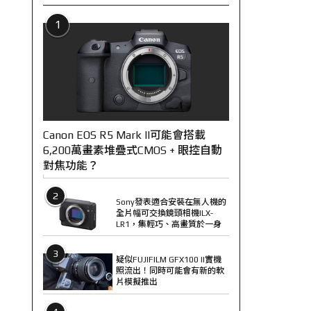
1
Canon EOS R5 Mark II可能會搭載
6,200萬畫素堆疊式CMOS + 眼控自動
對焦功能？
2
Sony發表適合安裝在無人機的
全片幅可交換鏡頭相機ILX-
LR1，集輕巧、高畫質於一身
3
疑似FUJIFILM GFX100 II實機
照流出！同時可能會有新的軟
片模擬推出