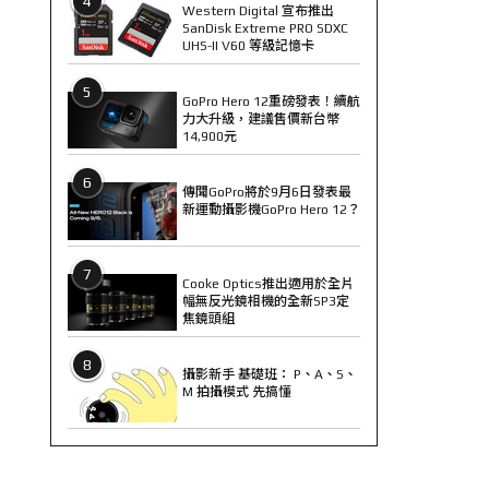
4
Western Digital 宣布推出
SanDisk Extreme PRO SDXC
UHS-II V60 等級記憶卡
5
GoPro Hero 12重磅發表！續航
力大升級，建議售價新台幣
14,900元
6
傳聞GoPro將於9月6日發表最
新運動攝影機GoPro Hero 12？
7
Cooke Optics推出適用於全片
幅無反光鏡相機的全新SP3定
焦鏡頭組
8
攝影新手 基礎班： P、A、S、
M 拍攝模式 先搞懂