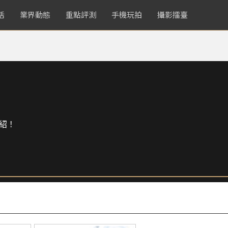
活
業界動態
重點評測
手機玩拍
攝影擂臺
紹！