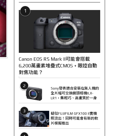
1
Canon EOS R5 Mark II可能會搭載
6,200萬畫素堆疊式CMOS + 眼控自動
對焦功能？
2
Sony發表適合安裝在無人機的
全片幅可交換鏡頭相機ILX-
LR1，集輕巧、高畫質於一身
3
疑似FUJIFILM GFX100 II實機
照流出！同時可能會有新的軟
片模擬推出