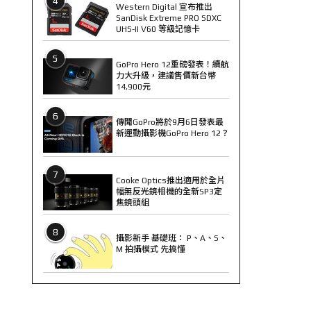
4
Western Digital 宣布推出
SanDisk Extreme PRO SDXC
UHS-II V60 等級記憶卡
5
GoPro Hero 12重磅發表！續航
力大升級，建議售價新台幣
14,900元
6
傳聞GoPro將於9月6日發表最
新運動攝影機GoPro Hero 12？
7
Cooke Optics推出適用於全片
幅無反光鏡相機的全新SP3定
焦鏡頭組
8
攝影新手 基礎班： P、A、S、
M 拍攝模式 先搞懂