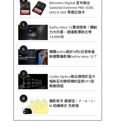
4
Western Digital 宣布推出
SanDisk Extreme PRO SDXC
UHS-II V60 等級記憶卡
5
GoPro Hero 12重磅發表！續航
力大升級，建議售價新台幣
14,900元
6
傳聞GoPro將於9月6日發表最
新運動攝影機GoPro Hero 12？
7
Cooke Optics推出適用於全片
幅無反光鏡相機的全新SP3定
焦鏡頭組
8
攝影新手 基礎班： P、A、S、
M 拍攝模式 先搞懂