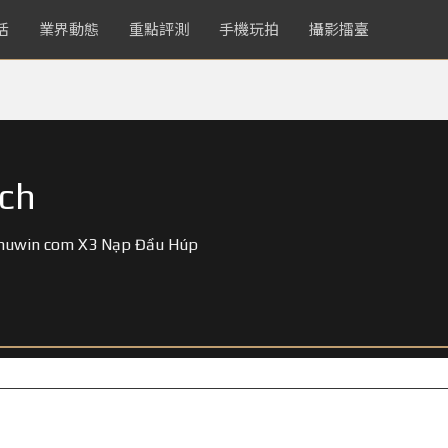
活
業界動態
重點評測
手機玩拍
攝影擂臺
ch
ohuwin com X3 Nạp Đầu Húp