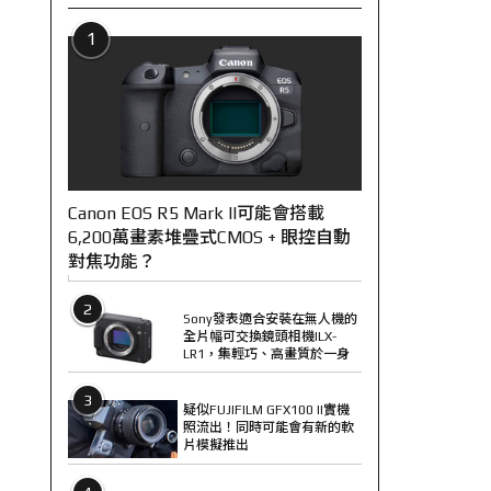
1
Canon EOS R5 Mark II可能會搭載
6,200萬畫素堆疊式CMOS + 眼控自動
對焦功能？
2
Sony發表適合安裝在無人機的
全片幅可交換鏡頭相機ILX-
LR1，集輕巧、高畫質於一身
3
疑似FUJIFILM GFX100 II實機
照流出！同時可能會有新的軟
片模擬推出