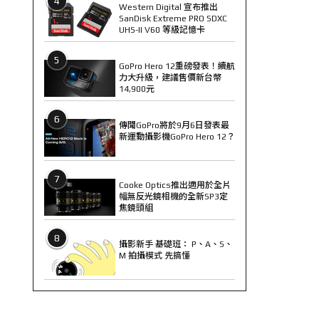
4
Western Digital 宣布推出
SanDisk Extreme PRO SDXC
UHS-II V60 等級記憶卡
5
GoPro Hero 12重磅發表！續航
力大升級，建議售價新台幣
14,900元
6
傳聞GoPro將於9月6日發表最
新運動攝影機GoPro Hero 12？
7
Cooke Optics推出適用於全片
幅無反光鏡相機的全新SP3定
焦鏡頭組
8
攝影新手 基礎班： P、A、S、
M 拍攝模式 先搞懂