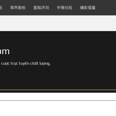
活
業界動態
重點評測
手機玩拍
攝影擂臺
om
 cược trực tuyến chất lượng,