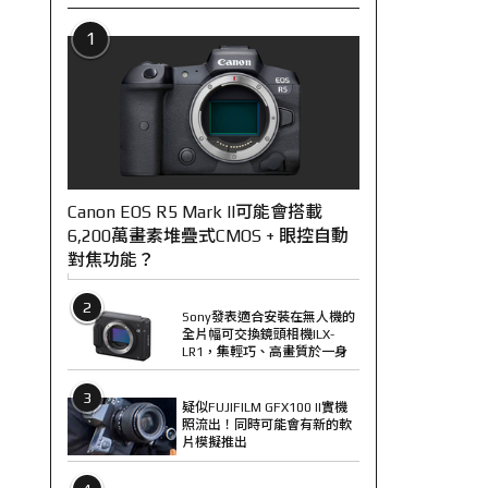
1
Canon EOS R5 Mark II可能會搭載
6,200萬畫素堆疊式CMOS + 眼控自動
對焦功能？
2
Sony發表適合安裝在無人機的
全片幅可交換鏡頭相機ILX-
LR1，集輕巧、高畫質於一身
3
疑似FUJIFILM GFX100 II實機
照流出！同時可能會有新的軟
片模擬推出