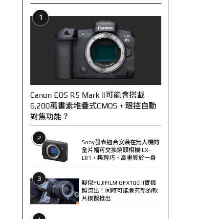
1
Canon EOS R5 Mark II可能會搭載
6,200萬畫素堆疊式CMOS + 眼控自動
對焦功能？
2
Sony發表適合安裝在無人機的
全片幅可交換鏡頭相機ILX-
LR1，集輕巧、高畫質於一身
3
疑似FUJIFILM GFX100 II實機
照流出！同時可能會有新的軟
片模擬推出