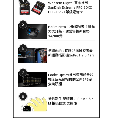
4
Western Digital 宣布推出
SanDisk Extreme PRO SDXC
UHS-II V60 等級記憶卡
5
GoPro Hero 12重磅發表！續航
力大升級，建議售價新台幣
14,900元
6
傳聞GoPro將於9月6日發表最
新運動攝影機GoPro Hero 12？
7
Cooke Optics推出適用於全片
幅無反光鏡相機的全新SP3定
焦鏡頭組
8
攝影新手 基礎班： P、A、S、
M 拍攝模式 先搞懂