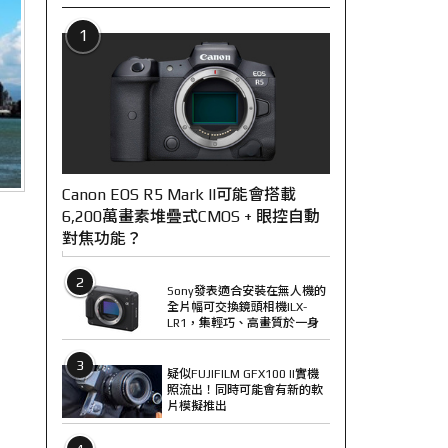
1
Canon EOS R5 Mark II可能會搭載
6,200萬畫素堆疊式CMOS + 眼控自動
對焦功能？
2
Sony發表適合安裝在無人機的
全片幅可交換鏡頭相機ILX-
LR1，集輕巧、高畫質於一身
3
疑似FUJIFILM GFX100 II實機
照流出！同時可能會有新的軟
片模擬推出