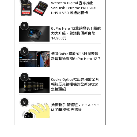
4
Western Digital 宣布推出
SanDisk Extreme PRO SDXC
UHS-II V60 等級記憶卡
5
GoPro Hero 12重磅發表！續航
力大升級，建議售價新台幣
14,900元
6
傳聞GoPro將於9月6日發表最
新運動攝影機GoPro Hero 12？
7
Cooke Optics推出適用於全片
幅無反光鏡相機的全新SP3定
焦鏡頭組
8
攝影新手 基礎班： P、A、S、
M 拍攝模式 先搞懂