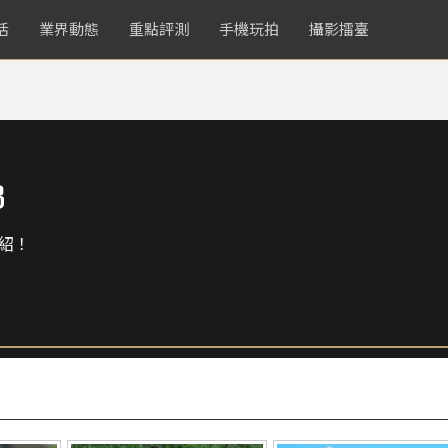
活
業界動態
重點評測
手機玩拍
攝影擂臺
3
紹！