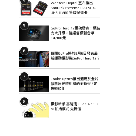
4
Western Digital 宣布推出
SanDisk Extreme PRO SDXC
UHS-II V60 等級記憶卡
5
GoPro Hero 12重磅發表！續航
力大升級，建議售價新台幣
14,900元
6
傳聞GoPro將於9月6日發表最
新運動攝影機GoPro Hero 12？
7
Cooke Optics推出適用於全片
幅無反光鏡相機的全新SP3定
焦鏡頭組
8
攝影新手 基礎班： P、A、S、
M 拍攝模式 先搞懂