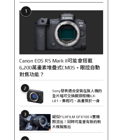
1
Canon EOS R5 Mark II可能會搭載
6,200萬畫素堆疊式CMOS + 眼控自動
對焦功能？
2
Sony發表適合安裝在無人機的
全片幅可交換鏡頭相機ILX-
LR1，集輕巧、高畫質於一身
3
疑似FUJIFILM GFX100 II實機
照流出！同時可能會有新的軟
片模擬推出