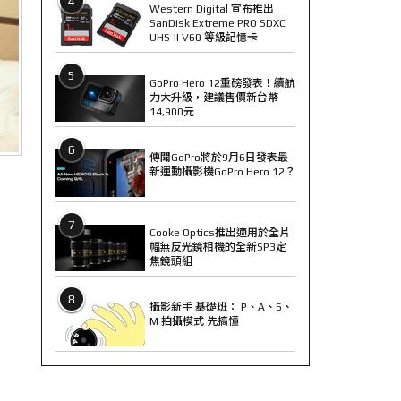
4
Western Digital 宣布推出
SanDisk Extreme PRO SDXC
UHS-II V60 等級記憶卡
5
GoPro Hero 12重磅發表！續航
力大升級，建議售價新台幣
14,900元
6
傳聞GoPro將於9月6日發表最
新運動攝影機GoPro Hero 12？
7
Cooke Optics推出適用於全片
幅無反光鏡相機的全新SP3定
焦鏡頭組
8
攝影新手 基礎班： P、A、S、
M 拍攝模式 先搞懂