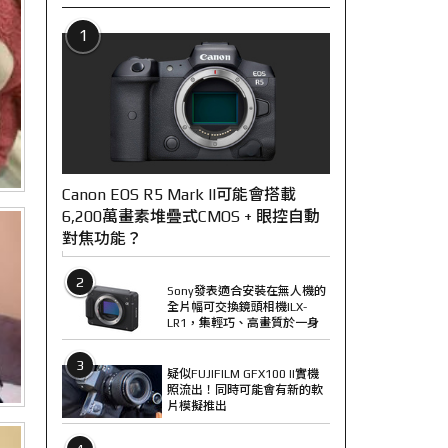
1
Canon EOS R5 Mark II可能會搭載
6,200萬畫素堆疊式CMOS + 眼控自動
對焦功能？
2
Sony發表適合安裝在無人機的
全片幅可交換鏡頭相機ILX-
LR1，集輕巧、高畫質於一身
3
疑似FUJIFILM GFX100 II實機
照流出！同時可能會有新的軟
片模擬推出