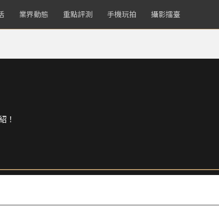
活
業界動態
重點評測
手機玩拍
攝影擂臺
紹！