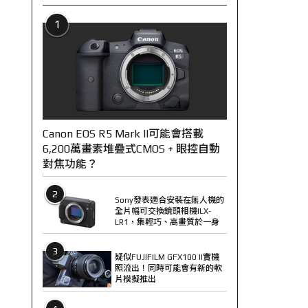
1
Canon EOS R5 Mark II可能會搭載
6,200萬畫素堆疊式CMOS + 眼控自動
對焦功能？
2
Sony發表適合安裝在無人機的
全片幅可交換鏡頭相機ILX-
LR1，集輕巧、高畫質於一身
3
疑似FUJIFILM GFX100 II實機
照流出！同時可能會有新的軟
片模擬推出