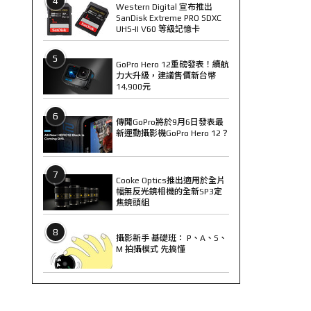
4
Western Digital 宣布推出
SanDisk Extreme PRO SDXC
UHS-II V60 等級記憶卡
5
GoPro Hero 12重磅發表！續航
力大升級，建議售價新台幣
14,900元
6
傳聞GoPro將於9月6日發表最
新運動攝影機GoPro Hero 12？
7
Cooke Optics推出適用於全片
幅無反光鏡相機的全新SP3定
焦鏡頭組
8
攝影新手 基礎班： P、A、S、
M 拍攝模式 先搞懂