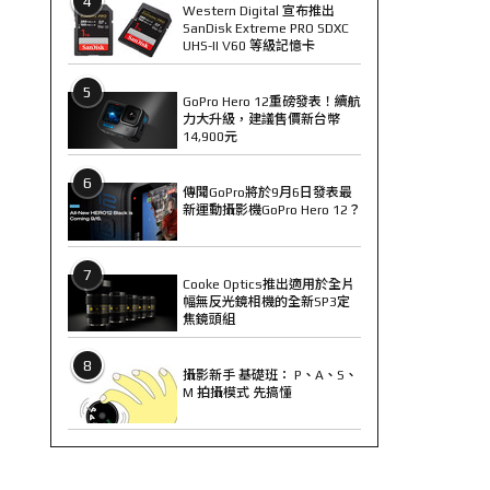
4
Western Digital 宣布推出
SanDisk Extreme PRO SDXC
UHS-II V60 等級記憶卡
5
GoPro Hero 12重磅發表！續航
力大升級，建議售價新台幣
14,900元
6
傳聞GoPro將於9月6日發表最
新運動攝影機GoPro Hero 12？
7
Cooke Optics推出適用於全片
幅無反光鏡相機的全新SP3定
焦鏡頭組
8
攝影新手 基礎班： P、A、S、
M 拍攝模式 先搞懂