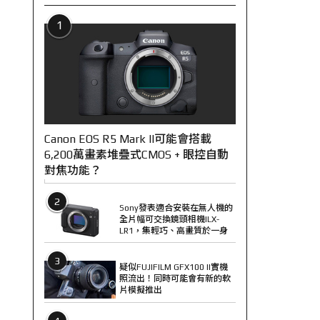
1
Canon EOS R5 Mark II可能會搭載
6,200萬畫素堆疊式CMOS + 眼控自動
對焦功能？
2
Sony發表適合安裝在無人機的
全片幅可交換鏡頭相機ILX-
LR1，集輕巧、高畫質於一身
3
疑似FUJIFILM GFX100 II實機
照流出！同時可能會有新的軟
片模擬推出