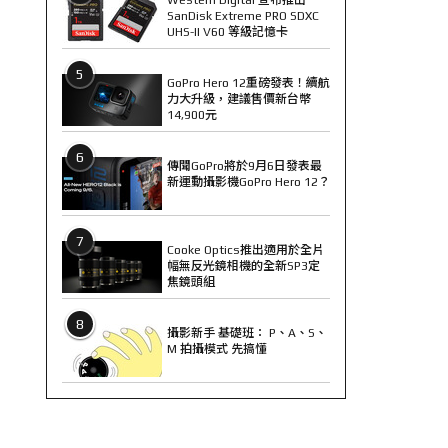
SanDisk Extreme PRO SDXC
UHS-II V60 等級記憶卡
5
GoPro Hero 12重磅發表！續航
力大升級，建議售價新台幣
14,900元
6
傳聞GoPro將於9月6日發表最
新運動攝影機GoPro Hero 12？
7
Cooke Optics推出適用於全片
幅無反光鏡相機的全新SP3定
焦鏡頭組
8
攝影新手 基礎班： P、A、S、
M 拍攝模式 先搞懂