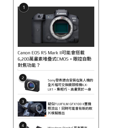
1
Canon EOS R5 Mark II可能會搭載
6,200萬畫素堆疊式CMOS + 眼控自動
對焦功能？
2
Sony發表適合安裝在無人機的
全片幅可交換鏡頭相機ILX-
LR1，集輕巧、高畫質於一身
3
疑似FUJIFILM GFX100 II實機
照流出！同時可能會有新的軟
片模擬推出
4
Western Digital 宣布推出