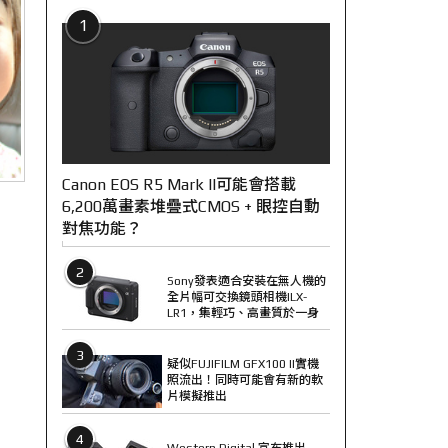
1
Canon EOS R5 Mark II可能會搭載
6,200萬畫素堆疊式CMOS + 眼控自動
對焦功能？
2
Sony發表適合安裝在無人機的
全片幅可交換鏡頭相機ILX-
LR1，集輕巧、高畫質於一身
3
疑似FUJIFILM GFX100 II實機
照流出！同時可能會有新的軟
片模擬推出
4
Western Digital 宣布推出