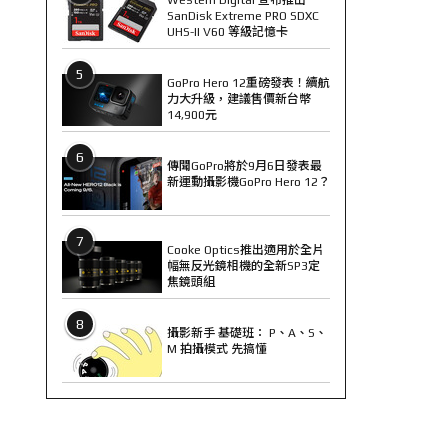
SanDisk Extreme PRO SDXC
UHS-II V60 等級記憶卡
5
GoPro Hero 12重磅發表！續航
力大升級，建議售價新台幣
14,900元
6
傳聞GoPro將於9月6日發表最
新運動攝影機GoPro Hero 12？
7
Cooke Optics推出適用於全片
幅無反光鏡相機的全新SP3定
焦鏡頭組
8
攝影新手 基礎班： P、A、S、
M 拍攝模式 先搞懂