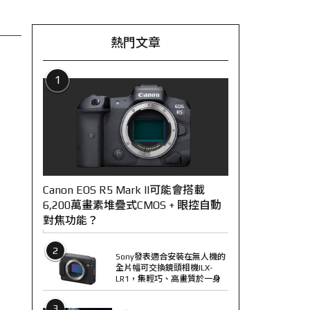
熱門文章
1
Canon EOS R5 Mark II可能會搭載
6,200萬畫素堆疊式CMOS + 眼控自動
對焦功能？
2
Sony發表適合安裝在無人機的
全片幅可交換鏡頭相機ILX-
LR1，集輕巧、高畫質於一身
3