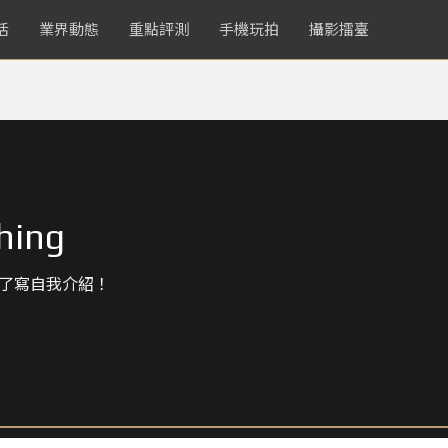
活
業界動態
重點評測
手機玩拍
攝影擂臺
hing
了寫自我介紹！