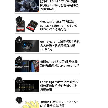
疑似FUJIFILM GFX100 II實機
照流出！同時可能會有新的軟
片模擬推出
4
Western Digital 宣布推出
SanDisk Extreme PRO SDXC
UHS-II V60 等級記憶卡
5
GoPro Hero 12重磅發表！續航
力大升級，建議售價新台幣
14,900元
6
傳聞GoPro將於9月6日發表最
新運動攝影機GoPro Hero 12？
7
Cooke Optics推出適用於全片
幅無反光鏡相機的全新SP3定
焦鏡頭組
8
攝影新手 基礎班： P、A、S、
M 拍攝模式 先搞懂