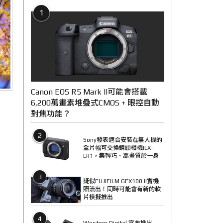
1
Canon EOS R5 Mark II可能會搭載
6,200萬畫素堆疊式CMOS + 眼控自動
對焦功能？
2
Sony發表適合安裝在無人機的
全片幅可交換鏡頭相機ILX-
LR1，集輕巧、高畫質於一身
3
疑似FUJIFILM GFX100 II實機
照流出！同時可能會有新的軟
片模擬推出
4
Western Digital 宣布推出