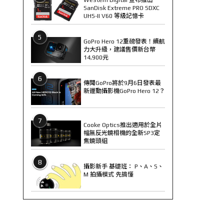
SanDisk Extreme PRO SDXC
UHS-II V60 等級記憶卡
5
GoPro Hero 12重磅發表！續航
力大升級，建議售價新台幣
14,900元
6
傳聞GoPro將於9月6日發表最
新運動攝影機GoPro Hero 12？
7
Cooke Optics推出適用於全片
幅無反光鏡相機的全新SP3定
焦鏡頭組
8
攝影新手 基礎班： P、A、S、
M 拍攝模式 先搞懂