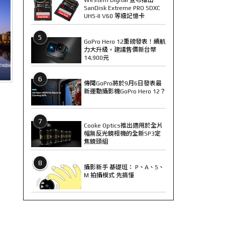
SanDisk Extreme PRO SDXC
UHS-II V60 等級記憶卡
5
GoPro Hero 12重磅發表！續航
力大升級，建議售價新台幣
14,900元
6
傳聞GoPro將於9月6日發表最
新運動攝影機GoPro Hero 12？
7
Cooke Optics推出適用於全片
幅無反光鏡相機的全新SP3定
焦鏡頭組
8
攝影新手 基礎班： P、A、S、
M 拍攝模式 先搞懂