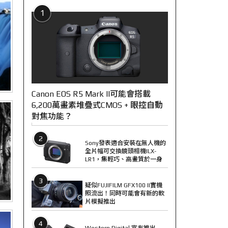
1
Canon EOS R5 Mark II可能會搭載
6,200萬畫素堆疊式CMOS + 眼控自動
對焦功能？
2
Sony發表適合安裝在無人機的
全片幅可交換鏡頭相機ILX-
LR1，集輕巧、高畫質於一身
3
疑似FUJIFILM GFX100 II實機
照流出！同時可能會有新的軟
片模擬推出
4
Western Digital 宣布推出