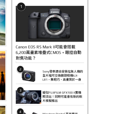
1
Canon EOS R5 Mark II可能會搭載
6,200萬畫素堆疊式CMOS + 眼控自動
對焦功能？
2
Sony發表適合安裝在無人機的
全片幅可交換鏡頭相機ILX-
LR1，集輕巧、高畫質於一身
3
疑似FUJIFILM GFX100 II實機
照流出！同時可能會有新的軟
片模擬推出
4
Western Digital 宣布推出