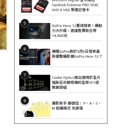
SanDisk Extreme PRO SDXC
UHS-II V60 等級記憶卡
5
GoPro Hero 12重磅發表！續航
力大升級，建議售價新台幣
14,900元
6
傳聞GoPro將於9月6日發表最
新運動攝影機GoPro Hero 12？
7
Cooke Optics推出適用於全片
幅無反光鏡相機的全新SP3定
焦鏡頭組
8
攝影新手 基礎班： P、A、S、
M 拍攝模式 先搞懂