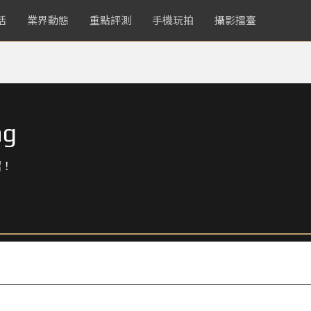
活
業界動態
重點評測
手機玩拍
攝影擂臺
ng
紹！