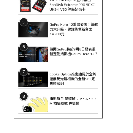
SanDisk Extreme PRO SDXC
UHS-II V60 等級記憶卡
5
GoPro Hero 12重磅發表！續航
力大升級，建議售價新台幣
14,900元
6
傳聞GoPro將於9月6日發表最
新運動攝影機GoPro Hero 12？
7
Cooke Optics推出適用於全片
幅無反光鏡相機的全新SP3定
焦鏡頭組
8
攝影新手 基礎班： P、A、S、
M 拍攝模式 先搞懂