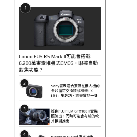
1
Canon EOS R5 Mark II可能會搭載
6,200萬畫素堆疊式CMOS + 眼控自動
對焦功能？
2
Sony發表適合安裝在無人機的
全片幅可交換鏡頭相機ILX-
LR1，集輕巧、高畫質於一身
3
疑似FUJIFILM GFX100 II實機
照流出！同時可能會有新的軟
片模擬推出
4
Western Digital 宣布推出