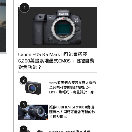
1
Canon EOS R5 Mark II可能會搭載
6,200萬畫素堆疊式CMOS + 眼控自動
對焦功能？
2
Sony發表適合安裝在無人機的
全片幅可交換鏡頭相機ILX-
LR1，集輕巧、高畫質於一身
3
疑似FUJIFILM GFX100 II實機
照流出！同時可能會有新的軟
片模擬推出
4
Western Digital 宣布推出