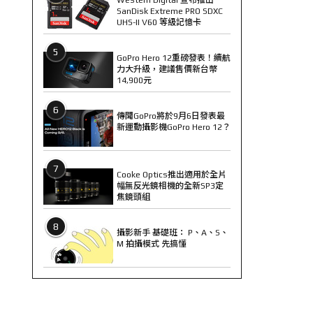
SanDisk Extreme PRO SDXC
UHS-II V60 等級記憶卡
5
GoPro Hero 12重磅發表！續航
力大升級，建議售價新台幣
14,900元
6
傳聞GoPro將於9月6日發表最
新運動攝影機GoPro Hero 12？
7
Cooke Optics推出適用於全片
幅無反光鏡相機的全新SP3定
焦鏡頭組
8
攝影新手 基礎班： P、A、S、
M 拍攝模式 先搞懂