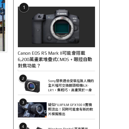
1
Canon EOS R5 Mark II可能會搭載
6,200萬畫素堆疊式CMOS + 眼控自動
對焦功能？
2
Sony發表適合安裝在無人機的
全片幅可交換鏡頭相機ILX-
LR1，集輕巧、高畫質於一身
3
疑似FUJIFILM GFX100 II實機
照流出！同時可能會有新的軟
片模擬推出
4
Western Digital 宣布推出