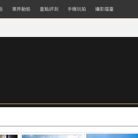
活
業界動態
重點評測
手機玩拍
攝影擂臺