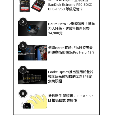
SanDisk Extreme PRO SDXC
UHS-II V60 等級記憶卡
5
GoPro Hero 12重磅發表！續航
力大升級，建議售價新台幣
14,900元
6
傳聞GoPro將於9月6日發表最
新運動攝影機GoPro Hero 12？
7
Cooke Optics推出適用於全片
幅無反光鏡相機的全新SP3定
焦鏡頭組
8
攝影新手 基礎班： P、A、S、
M 拍攝模式 先搞懂