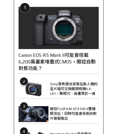
1
Canon EOS R5 Mark II可能會搭載
6,200萬畫素堆疊式CMOS + 眼控自動
對焦功能？
2
Sony發表適合安裝在無人機的
全片幅可交換鏡頭相機ILX-
LR1，集輕巧、高畫質於一身
3
疑似FUJIFILM GFX100 II實機
照流出！同時可能會有新的軟
片模擬推出
4
Western Digital 宣布推出