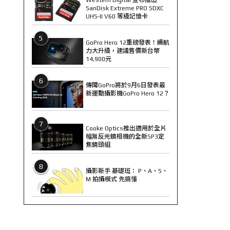
SanDisk Extreme PRO SDXC
UHS-II V60 等級記憶卡
5
GoPro Hero 12重磅發表！續航
力大升級，建議售價新台幣
14,900元
6
傳聞GoPro將於9月6日發表最
新運動攝影機GoPro Hero 12？
7
Cooke Optics推出適用於全片
幅無反光鏡相機的全新SP3定
焦鏡頭組
8
攝影新手 基礎班： P、A、S、
M 拍攝模式 先搞懂