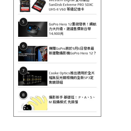
SanDisk Extreme PRO SDXC
UHS-II V60 等級記憶卡
5
GoPro Hero 12重磅發表！續航
力大升級，建議售價新台幣
14,900元
6
傳聞GoPro將於9月6日發表最
新運動攝影機GoPro Hero 12？
7
Cooke Optics推出適用於全片
幅無反光鏡相機的全新SP3定
焦鏡頭組
8
攝影新手 基礎班： P、A、S、
M 拍攝模式 先搞懂