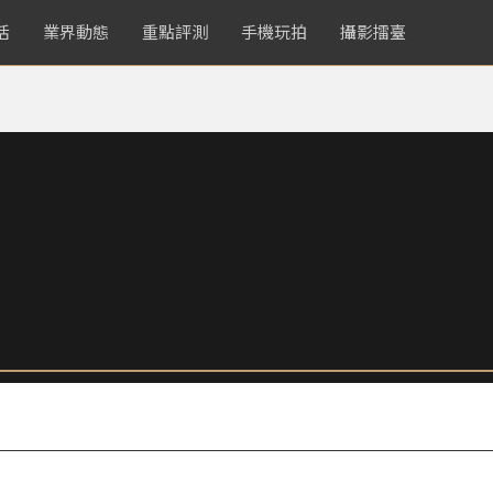
活
業界動態
重點評測
手機玩拍
攝影擂臺