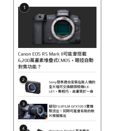
1
Canon EOS R5 Mark II可能會搭載
6,200萬畫素堆疊式CMOS + 眼控自動
對焦功能？
2
Sony發表適合安裝在無人機的
全片幅可交換鏡頭相機ILX-
LR1，集輕巧、高畫質於一身
3
疑似FUJIFILM GFX100 II實機
照流出！同時可能會有新的軟
片模擬推出
4
Western Digital 宣布推出