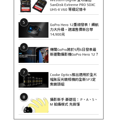
SanDisk Extreme PRO SDXC
UHS-II V60 等級記憶卡
5
GoPro Hero 12重磅發表！續航
力大升級，建議售價新台幣
14,900元
6
傳聞GoPro將於9月6日發表最
新運動攝影機GoPro Hero 12？
7
Cooke Optics推出適用於全片
幅無反光鏡相機的全新SP3定
焦鏡頭組
8
攝影新手 基礎班： P、A、S、
M 拍攝模式 先搞懂