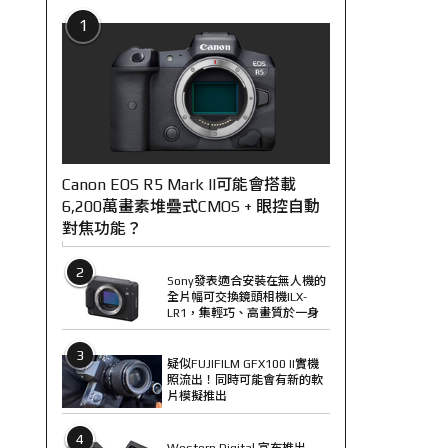
1
Canon EOS R5 Mark II可能會搭載
6,200萬畫素堆疊式CMOS + 眼控自動
對焦功能？
2
Sony發表適合安裝在無人機的
全片幅可交換鏡頭相機ILX-
LR1，集輕巧、高畫質於一身
3
疑似FUJIFILM GFX100 II實機
照流出！同時可能會有新的軟
片模擬推出
4
Western Digital 宣布推出