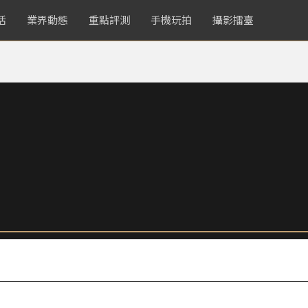
活
業界動態
重點評測
手機玩拍
攝影擂臺