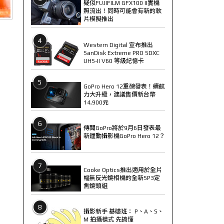
疑似FUJIFILM GFX100 II實機
照流出！同時可能會有新的軟
片模擬推出
4
Western Digital 宣布推出
SanDisk Extreme PRO SDXC
UHS-II V60 等級記憶卡
5
GoPro Hero 12重磅發表！續航
力大升級，建議售價新台幣
14,900元
6
傳聞GoPro將於9月6日發表最
新運動攝影機GoPro Hero 12？
7
Cooke Optics推出適用於全片
幅無反光鏡相機的全新SP3定
焦鏡頭組
8
攝影新手 基礎班： P、A、S、
M 拍攝模式 先搞懂