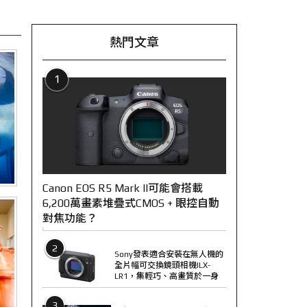
熱門文章
1
Canon EOS R5 Mark II可能會搭載
6,200萬畫素堆疊式CMOS + 眼控自動
對焦功能？
2
Sony發表適合安裝在無人機的
全片幅可交換鏡頭相機ILX-
LR1，集輕巧、高畫質於一身
3