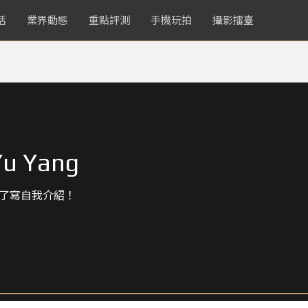
活
業界動態
重點評測
手機玩拍
攝影擂臺
u Yang
了寫自我介紹！