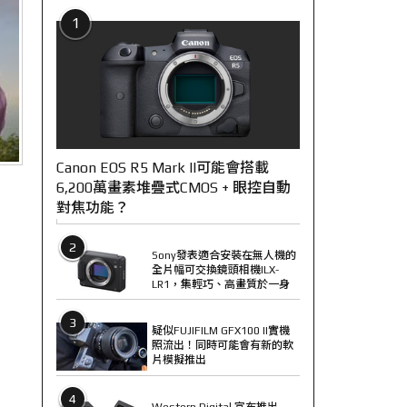
1
Canon EOS R5 Mark II可能會搭載
6,200萬畫素堆疊式CMOS + 眼控自動
對焦功能？
2
Sony發表適合安裝在無人機的
全片幅可交換鏡頭相機ILX-
LR1，集輕巧、高畫質於一身
3
疑似FUJIFILM GFX100 II實機
照流出！同時可能會有新的軟
片模擬推出
4
Western Digital 宣布推出