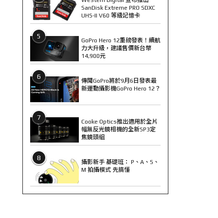
SanDisk Extreme PRO SDXC
UHS-II V60 等級記憶卡
5
GoPro Hero 12重磅發表！續航
力大升級，建議售價新台幣
14,900元
6
傳聞GoPro將於9月6日發表最
新運動攝影機GoPro Hero 12？
7
Cooke Optics推出適用於全片
幅無反光鏡相機的全新SP3定
焦鏡頭組
8
攝影新手 基礎班： P、A、S、
M 拍攝模式 先搞懂