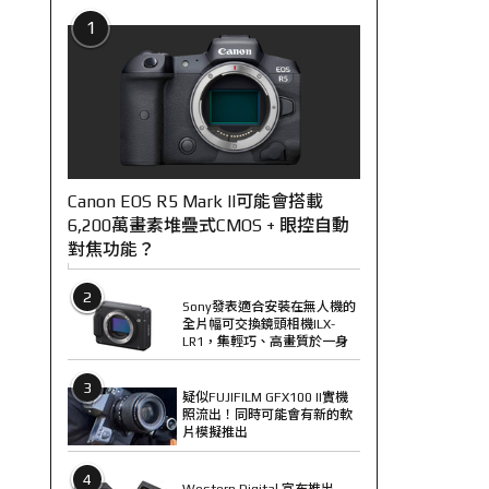
1
Canon EOS R5 Mark II可能會搭載
6,200萬畫素堆疊式CMOS + 眼控自動
對焦功能？
2
Sony發表適合安裝在無人機的
全片幅可交換鏡頭相機ILX-
LR1，集輕巧、高畫質於一身
3
疑似FUJIFILM GFX100 II實機
照流出！同時可能會有新的軟
片模擬推出
4
Western Digital 宣布推出