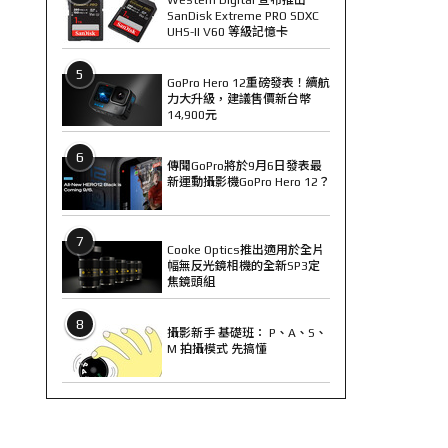
SanDisk Extreme PRO SDXC
UHS-II V60 等級記憶卡
5
GoPro Hero 12重磅發表！續航
力大升級，建議售價新台幣
14,900元
6
傳聞GoPro將於9月6日發表最
新運動攝影機GoPro Hero 12？
7
Cooke Optics推出適用於全片
幅無反光鏡相機的全新SP3定
焦鏡頭組
8
攝影新手 基礎班： P、A、S、
M 拍攝模式 先搞懂