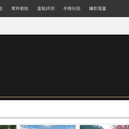
活
業界動態
重點評測
手機玩拍
攝影擂臺