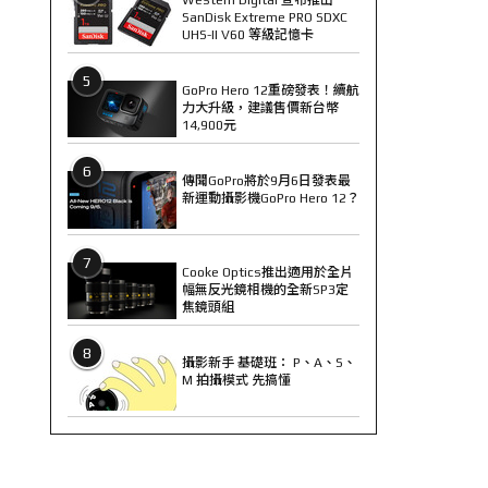
SanDisk Extreme PRO SDXC
UHS-II V60 等級記憶卡
5
GoPro Hero 12重磅發表！續航
力大升級，建議售價新台幣
14,900元
6
傳聞GoPro將於9月6日發表最
新運動攝影機GoPro Hero 12？
7
Cooke Optics推出適用於全片
幅無反光鏡相機的全新SP3定
焦鏡頭組
8
攝影新手 基礎班： P、A、S、
M 拍攝模式 先搞懂