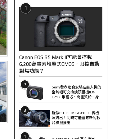
1
Canon EOS R5 Mark II可能會搭載
6,200萬畫素堆疊式CMOS + 眼控自動
對焦功能？
2
Sony發表適合安裝在無人機的
全片幅可交換鏡頭相機ILX-
LR1，集輕巧、高畫質於一身
3
疑似FUJIFILM GFX100 II實機
照流出！同時可能會有新的軟
片模擬推出
4
Western Digital 宣布推出