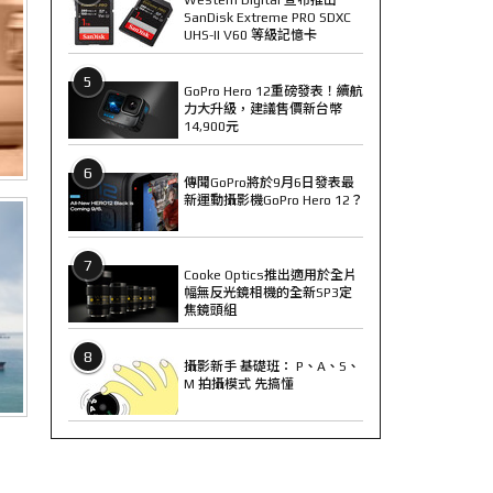
SanDisk Extreme PRO SDXC
UHS-II V60 等級記憶卡
5
GoPro Hero 12重磅發表！續航
力大升級，建議售價新台幣
14,900元
6
傳聞GoPro將於9月6日發表最
新運動攝影機GoPro Hero 12？
7
Cooke Optics推出適用於全片
幅無反光鏡相機的全新SP3定
焦鏡頭組
8
攝影新手 基礎班： P、A、S、
M 拍攝模式 先搞懂