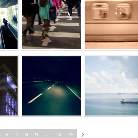
6
7
8
9
…
14
15