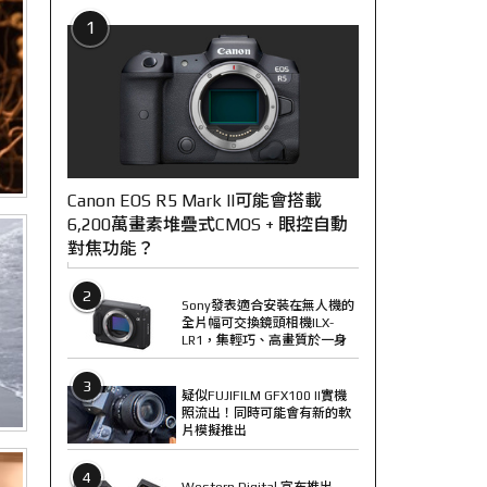
1
Canon EOS R5 Mark II可能會搭載
6,200萬畫素堆疊式CMOS + 眼控自動
對焦功能？
2
Sony發表適合安裝在無人機的
全片幅可交換鏡頭相機ILX-
LR1，集輕巧、高畫質於一身
3
疑似FUJIFILM GFX100 II實機
照流出！同時可能會有新的軟
片模擬推出
4
Western Digital 宣布推出