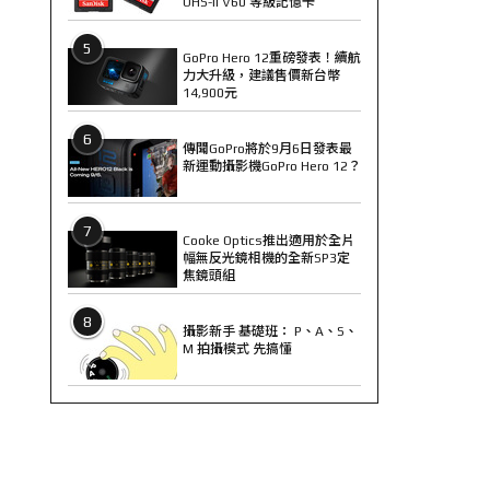
UHS-II V60 等級記憶卡
5
GoPro Hero 12重磅發表！續航
力大升級，建議售價新台幣
14,900元
6
傳聞GoPro將於9月6日發表最
新運動攝影機GoPro Hero 12？
7
Cooke Optics推出適用於全片
幅無反光鏡相機的全新SP3定
焦鏡頭組
8
攝影新手 基礎班： P、A、S、
M 拍攝模式 先搞懂