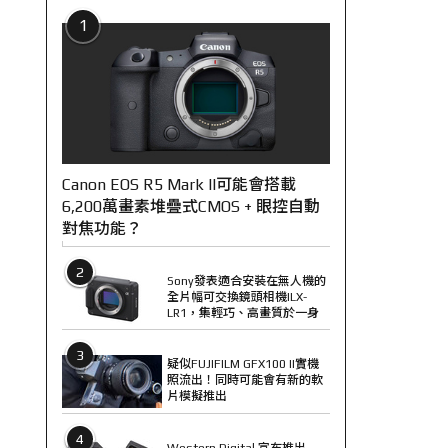
1
Canon EOS R5 Mark II可能會搭載
6,200萬畫素堆疊式CMOS + 眼控自動
對焦功能？
2
Sony發表適合安裝在無人機的
全片幅可交換鏡頭相機ILX-
LR1，集輕巧、高畫質於一身
3
疑似FUJIFILM GFX100 II實機
照流出！同時可能會有新的軟
片模擬推出
4
Western Digital 宣布推出