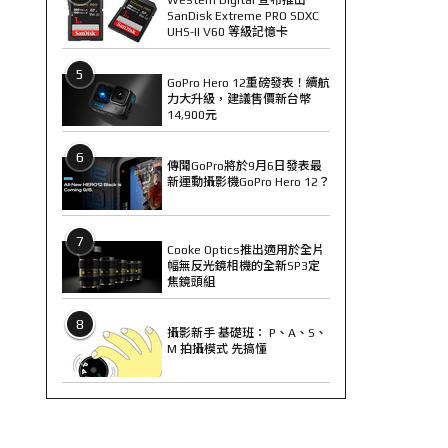
SanDisk Extreme PRO SDXC
UHS-II V60 等級記憶卡
5
GoPro Hero 12重磅發表！續航
力大升級，建議售價新台幣
14,900元
6
傳聞GoPro將於9月6日發表最
新運動攝影機GoPro Hero 12？
7
Cooke Optics推出適用於全片
幅無反光鏡相機的全新SP3定
焦鏡頭組
8
攝影新手 基礎班： P、A、S、
M 拍攝模式 先搞懂