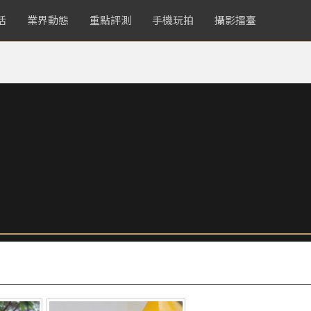
活
業界動態
重點評測
手機玩拍
攝影擂臺