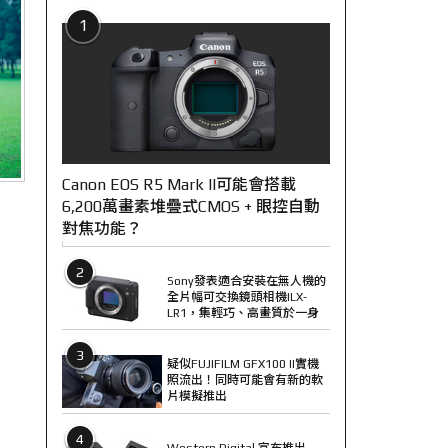
1
Canon EOS R5 Mark II可能會搭載
6,200萬畫素堆疊式CMOS + 眼控自動
對焦功能？
2
Sony發表適合安裝在無人機的
全片幅可交換鏡頭相機ILX-
LR1，集輕巧、高畫質於一身
3
疑似FUJIFILM GFX100 II實機
照流出！同時可能會有新的軟
片模擬推出
4
Western Digital 宣布推出