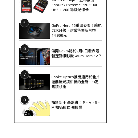
SanDisk Extreme PRO SDXC
UHS-II V60 等級記憶卡
5
GoPro Hero 12重磅發表！續航
力大升級，建議售價新台幣
14,900元
6
傳聞GoPro將於9月6日發表最
新運動攝影機GoPro Hero 12？
7
Cooke Optics推出適用於全片
幅無反光鏡相機的全新SP3定
焦鏡頭組
8
攝影新手 基礎班： P、A、S、
M 拍攝模式 先搞懂