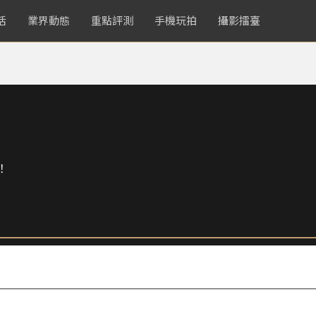
活
業界動態
重點評測
手機玩拍
攝影擂臺
！