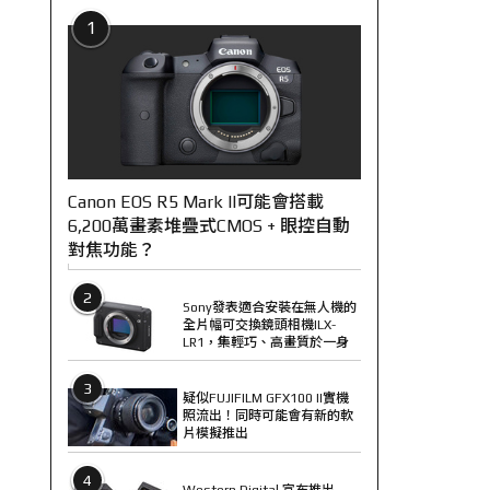
1
Canon EOS R5 Mark II可能會搭載
6,200萬畫素堆疊式CMOS + 眼控自動
對焦功能？
2
Sony發表適合安裝在無人機的
全片幅可交換鏡頭相機ILX-
LR1，集輕巧、高畫質於一身
3
疑似FUJIFILM GFX100 II實機
照流出！同時可能會有新的軟
片模擬推出
4
Western Digital 宣布推出