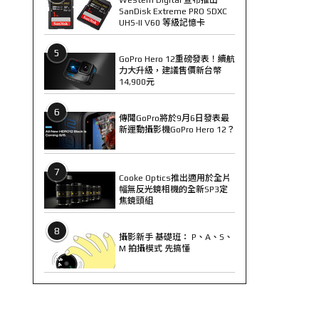
SanDisk Extreme PRO SDXC
UHS-II V60 等級記憶卡
5
GoPro Hero 12重磅發表！續航
力大升級，建議售價新台幣
14,900元
6
傳聞GoPro將於9月6日發表最
新運動攝影機GoPro Hero 12？
7
Cooke Optics推出適用於全片
幅無反光鏡相機的全新SP3定
焦鏡頭組
8
攝影新手 基礎班： P、A、S、
M 拍攝模式 先搞懂