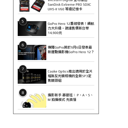
SanDisk Extreme PRO SDXC
UHS-II V60 等級記憶卡
5
GoPro Hero 12重磅發表！續航
力大升級，建議售價新台幣
14,900元
6
傳聞GoPro將於9月6日發表最
新運動攝影機GoPro Hero 12？
7
Cooke Optics推出適用於全片
幅無反光鏡相機的全新SP3定
焦鏡頭組
8
攝影新手 基礎班： P、A、S、
M 拍攝模式 先搞懂