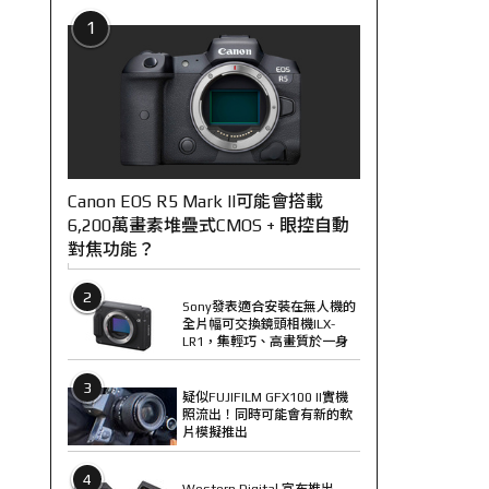
1
Canon EOS R5 Mark II可能會搭載
6,200萬畫素堆疊式CMOS + 眼控自動
對焦功能？
2
Sony發表適合安裝在無人機的
全片幅可交換鏡頭相機ILX-
LR1，集輕巧、高畫質於一身
3
疑似FUJIFILM GFX100 II實機
照流出！同時可能會有新的軟
片模擬推出
4
Western Digital 宣布推出