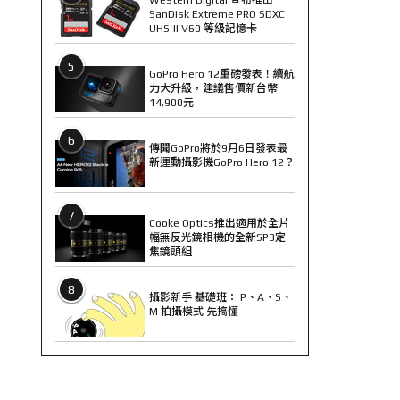
SanDisk Extreme PRO SDXC
UHS-II V60 等級記憶卡
5
GoPro Hero 12重磅發表！續航
力大升級，建議售價新台幣
14,900元
6
傳聞GoPro將於9月6日發表最
新運動攝影機GoPro Hero 12？
7
Cooke Optics推出適用於全片
幅無反光鏡相機的全新SP3定
焦鏡頭組
8
攝影新手 基礎班： P、A、S、
M 拍攝模式 先搞懂