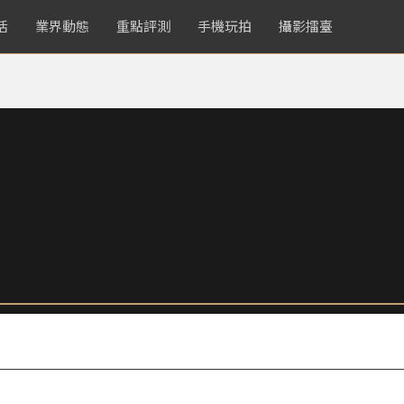
活
業界動態
重點評測
手機玩拍
攝影擂臺