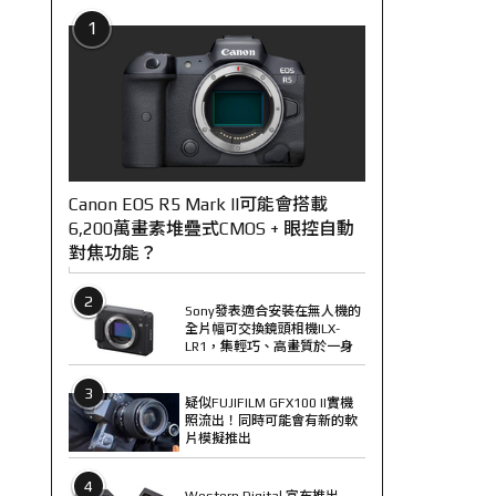
1
Canon EOS R5 Mark II可能會搭載
6,200萬畫素堆疊式CMOS + 眼控自動
對焦功能？
2
Sony發表適合安裝在無人機的
全片幅可交換鏡頭相機ILX-
LR1，集輕巧、高畫質於一身
3
疑似FUJIFILM GFX100 II實機
照流出！同時可能會有新的軟
片模擬推出
4
Western Digital 宣布推出