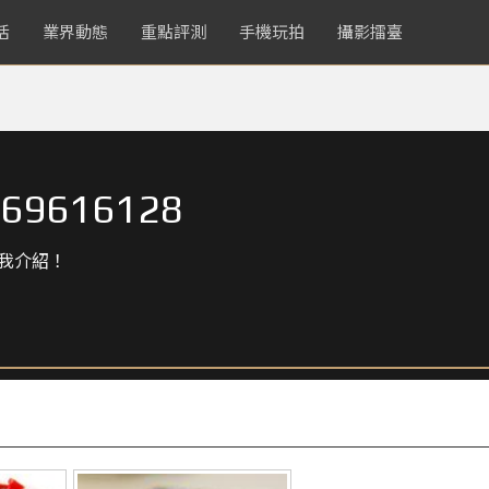
活
業界動態
重點評測
手機玩拍
攝影擂臺
69616128
我介紹！