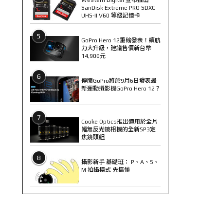
SanDisk Extreme PRO SDXC
UHS-II V60 等級記憶卡
5
GoPro Hero 12重磅發表！續航
力大升級，建議售價新台幣
14,900元
6
傳聞GoPro將於9月6日發表最
新運動攝影機GoPro Hero 12？
7
Cooke Optics推出適用於全片
幅無反光鏡相機的全新SP3定
焦鏡頭組
8
攝影新手 基礎班： P、A、S、
M 拍攝模式 先搞懂